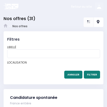
Se connecter
Retour au site
Retour au site
Nos offres
(31)
Nos offres
Filtres
LIBELLÉ
LOCALISATION
ANNULER
FILTRER
Candidature spontanée
France entière